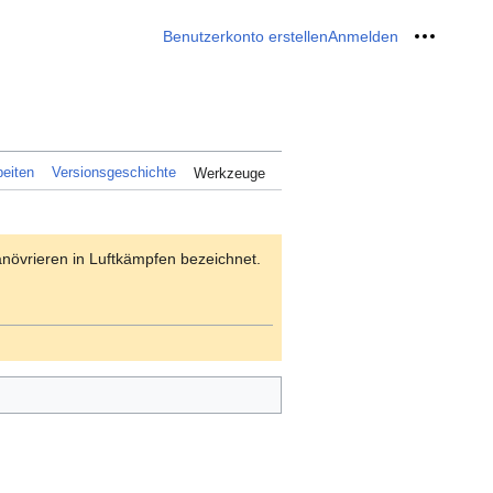
Benutzerkonto erstellen
Anmelden
Meine W
eiten
Versionsgeschichte
Werkzeuge
övrieren in Luftkämpfen bezeichnet.