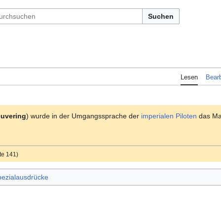
Suchen
Lesen
Bearb
euvering
) wurde in der Umgangssprache der
imperialen
Piloten
das Man
te 141)
pezialausdrücke