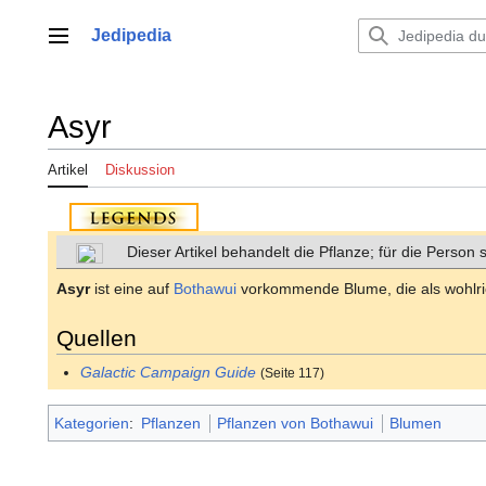
Zum
Inhalt
Jedipedia
Hauptmenü
springen
Asyr
Artikel
Diskussion
Dieser Artikel behandelt die Pflanze; für die Person 
Asyr
ist eine auf
Bothawui
vorkommende Blume, die als wohlrie
Quellen
Galactic Campaign Guide
(Seite 117)
Kategorien
:
Pflanzen
Pflanzen von Bothawui
Blumen