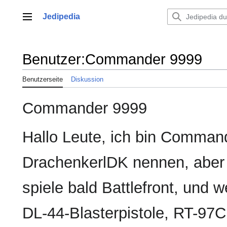
Zum
Inhalt
Jedipedia
Hauptmenü
springen
Benutzer
:
Commander 9999
Benutzerseite
Diskussion
Commander 9999
Hallo Leute, ich bin Command
DrachenkerlDK nennen, aber
spiele bald Battlefront, und
DL-44-Blasterpistole, RT-97