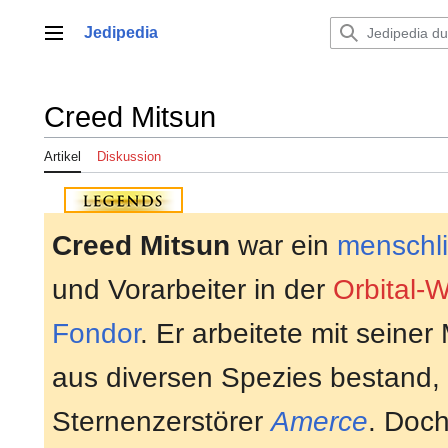
Zum
Inhalt
Jedipedia
Hauptmenü
springen
Creed Mitsun
Artikel
Diskussion
Creed Mitsun
war ein
menschli
und Vorarbeiter in der
Orbital-W
Fondor
. Er arbeitete mit seiner
aus diversen Spezies bestand,
Sternenzerstörer
Amerce
. Doch