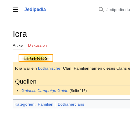
Zum
Inhalt
Jedipedia
Hauptmenü
springen
Icra
Artikel
Diskussion
Icra
war ein
bothanischer
Clan. Familiennamen dieses Clans e
Quellen
Galactic Campaign Guide
(Seite 116)
Kategorien
:
Familien
Bothanerclans