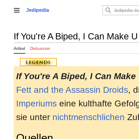
Zum
Inhalt
Jedipedia
Hauptmenü
springen
If You're A Biped, I Can Make 
Artikel
Diskussion
If You're A Biped, I Can Make
Fett and the Assassin Droids
, 
Imperiums
eine kulthafte Gefol
sie unter
nichtmenschlichen
Zuh
Quellen