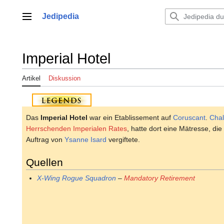
Zum
Inhalt
Jedipedia
Hauptmenü
springen
Imperial Hotel
Artikel
Diskussion
Das
Imperial Hotel
war ein Etablissement auf
Coruscant
.
Chal
Herrschenden Imperialen Rates
, hatte dort eine Mätresse, die
Auftrag von
Ysanne Isard
vergiftete.
Quellen
X-Wing Rogue Squadron
–
Mandatory Retirement