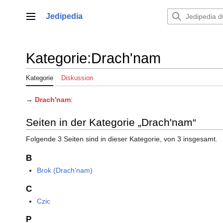
Zum
Inhalt
Jedipedia
Hauptmenü
springen
Kategorie
:
Drach'nam
Kategorie
Diskussion
→
Drach'nam
:
Seiten in der Kategorie „Drach'nam“
Folgende 3 Seiten sind in dieser Kategorie, von 3 insgesamt.
B
Brok (Drach'nam)
C
Czic
P