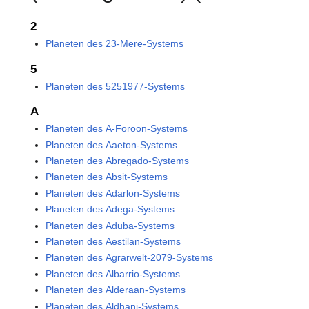
2
Planeten des 23-Mere-Systems
5
Planeten des 5251977-Systems
A
Planeten des A-Foroon-Systems
Planeten des Aaeton-Systems
Planeten des Abregado-Systems
Planeten des Absit-Systems
Planeten des Adarlon-Systems
Planeten des Adega-Systems
Planeten des Aduba-Systems
Planeten des Aestilan-Systems
Planeten des Agrarwelt-2079-Systems
Planeten des Albarrio-Systems
Planeten des Alderaan-Systems
Planeten des Aldhani-Systems