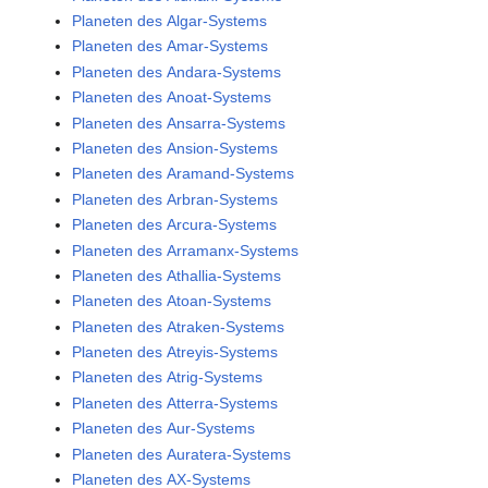
Planeten des Algar-Systems
Planeten des Amar-Systems
Planeten des Andara-Systems
Planeten des Anoat-Systems
Planeten des Ansarra-Systems
Planeten des Ansion-Systems
Planeten des Aramand-Systems
Planeten des Arbran-Systems
Planeten des Arcura-Systems
Planeten des Arramanx-Systems
Planeten des Athallia-Systems
Planeten des Atoan-Systems
Planeten des Atraken-Systems
Planeten des Atreyis-Systems
Planeten des Atrig-Systems
Planeten des Atterra-Systems
Planeten des Aur-Systems
Planeten des Auratera-Systems
Planeten des AX-Systems