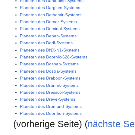
Planeten des Dantooine-Systems
Planeten des Darglum-Systems
Planeten des Dathomir-Systems
Planeten des Demar-Systems
Planeten des Deminol-Systems
Planeten des Denab-Systems
Planeten des Deril-Systems
Planeten des DNX-N1-Systems
Planeten des Doornik-628-Systems
Planeten des Doshan-Systems
Planeten des Dostra-Systems
Planeten des Draboon-Systems
Planeten des Drannik-Systems
Planeten des Dresscol-Systems
Planeten des Dreve-Systems
Planeten des Dromund-Systems
Planeten des Dubrillion-Systems
(vorherige Seite) (
nächste Se