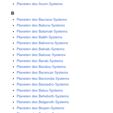
Planeten des Axum-Systems
B
Planeten des Bacrana-Systems
Planeten des Bakura-Systems
Planeten des Balamak-Systems
Planeten des Balith-Systems
Planeten des Balmorra-Systems
Planeten des Balnab-Systems
Planeten des Balosar-Systems
Planeten des Barab-Systems
Planeten des Baralou-Systems
Planeten des Barancar-Systems
Planeten des Baroonda-Systems
Planeten des Bassadro-Systems
Planeten des Batuu-Systems
Planeten des Beheboth-Systems
Planeten des Belgaroth-Systems
Planeten des Bespin-Systems