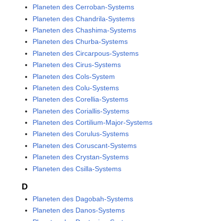
Planeten des Cerroban-Systems
Planeten des Chandrila-Systems
Planeten des Chashima-Systems
Planeten des Churba-Systems
Planeten des Circarpous-Systems
Planeten des Cirus-Systems
Planeten des Cols-System
Planeten des Colu-Systems
Planeten des Corellia-Systems
Planeten des Coriallis-Systems
Planeten des Cortilium-Major-Systems
Planeten des Corulus-Systems
Planeten des Coruscant-Systems
Planeten des Crystan-Systems
Planeten des Csilla-Systems
D
Planeten des Dagobah-Systems
Planeten des Danos-Systems