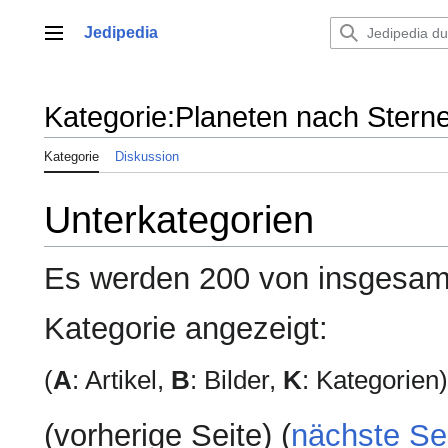
Zum
Inhalt
Jedipedia
Hauptmenü
springen
Kategorie
:
Planeten nach Stern
Kategorie
Diskussion
Unterkategorien
Es werden 200 von insgesamt
Kategorie angezeigt:
(
A
: Artikel,
B
: Bilder,
K
: Kategorien)
(vorherige Seite) (
nächste Se