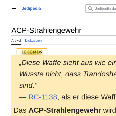
Zum
Inhalt
Jedipedia
Hauptmenü
springen
ACP-Strahlengewehr
Artikel
Diskussion
„Diese Waffe sieht aus wie ei
Wusste nicht, dass Trandosha
sind.“
—
RC-1138
, als er diese Waf
Das
ACP-Strahlengewehr
wird