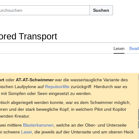
Suchen
ored Transport
Lesen
Bearb
rt
oder
AT-AT-Schwimmer
war die wassertaugliche Variante des
pischen Laufpylone auf
Repulsorlifte
zurückgriff. Hierdurch war es
mit Sümpfen oder Seen eingesetzt zu werden.
etisch abgeriegelt werden konnte, war es dem Schwimmer möglich,
ren und der stark bewegliche Kopf, in welchem Pilot und Kopilot
benden Kreatur.
wei mittlere
Blasterkanonen
, welche an der Ober- und Unterseite
ei schwere
Laser
, die jeweils auf der Unterseite und am oberen Heck