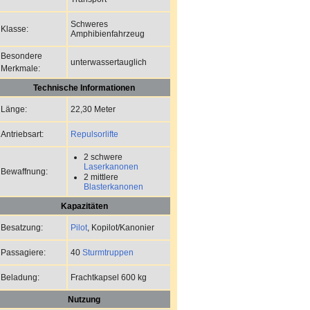
Schweres
Klasse:
Amphibienfahrzeug
Besondere
unterwassertauglich
Merkmale:
Technische Informationen
22,30 Meter
Länge:
Repulsorlifte
Antriebsart:
2 schwere
Laserkanonen
Bewaffnung:
2 mittlere
Blasterkanonen
Kapazitäten
Pilot
, Kopilot/Kanonier
Besatzung:
40
Sturmtruppen
Passagiere:
Frachtkapsel 600 kg
Beladung:
Nutzung