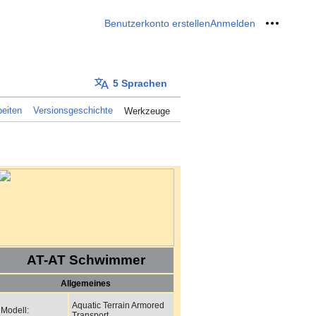
Benutzerkonto erstellen
Anmelden
Meine W
5 Sprachen
eiten
Versionsgeschichte
Werkzeuge
AT-AT Schwimmer
Allgemeines
Aquatic Terrain Armored
Modell:
Transport