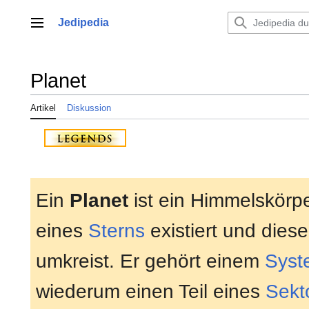
Zum
Inhalt
Jedipedia
Hauptmenü
springen
Planet
Artikel
Diskussion
Ein
Planet
ist ein Himmelskörpe
eines
Sterns
existiert und dies
umkreist. Er gehört einem
Syst
wiederum einen Teil eines
Sekt