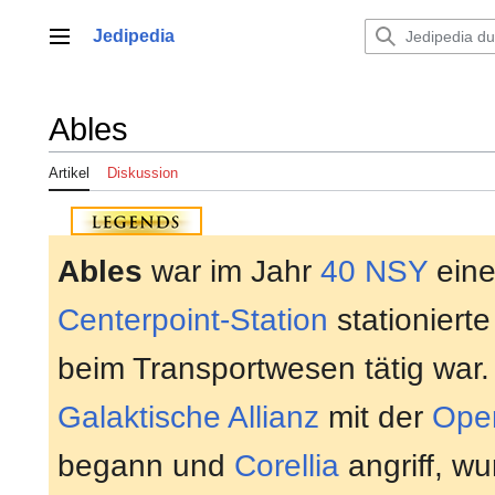
Zum
Inhalt
Jedipedia
Hauptmenü
springen
Ables
Artikel
Diskussion
Ables
war im Jahr
40 NSY
eine
Centerpoint-Station
stationiert
beim Transportwesen tätig war. 
Galaktische Allianz
mit der
Oper
begann und
Corellia
angriff, wu