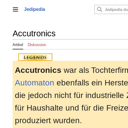
Zum
Inhalt
Jedipedia
Hauptmenü
springen
Accutronics
Artikel
Diskussion
Accutronics
war als Tochterfi
Automaton
ebenfalls ein Herste
die jedoch nicht für industriel
für Haushalte und für die Freize
produziert wurden.