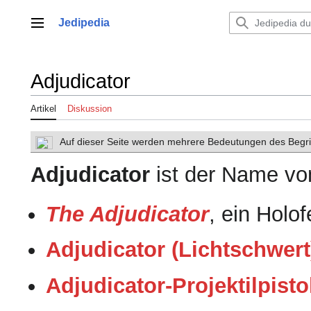
Zum
Inhalt
Jedipedia
Hauptmenü
springen
Adjudicator
Artikel
Diskussion
Auf dieser Seite werden mehrere Bedeutungen des Begrif
Adjudicator
ist der Name vo
The Adjudicator
, ein Holo
Adjudicator (Lichtschwert
Adjudicator-Projektilpisto