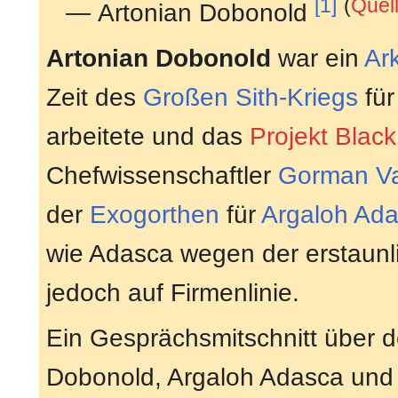
[1]
(
Quel
— Artonian Dobonold
Artonian Dobonold
war ein
Ar
Zeit des
Großen Sith-Kriegs
fü
arbeitete und das
Projekt Blac
Chefwissenschaftler
Gorman V
der
Exogorthen
für
Argaloh Ad
wie Adasca wegen der erstaunli
jedoch auf Firmenlinie.
Ein Gesprächsmitschnitt über de
Dobonold, Argaloh Adasca und