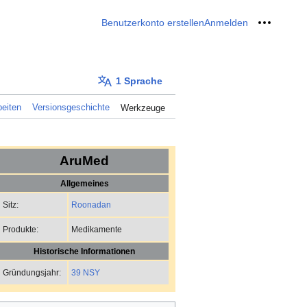
Benutzerkonto erstellen
Anmelden
Meine W
1 Sprache
eiten
Versionsgeschichte
Werkzeuge
AruMed
Allgemeines
Roonadan
Sitz:
Medikamente
Produkte:
Historische Informationen
39 NSY
Gründungsjahr: