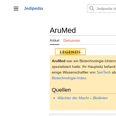
Zum
Inhalt
Jedipedia
Hauptmenü
springen
AruMed
Artikel
Diskussion
AruMed
war ein Biotechnologie-Unter
spezialisiert hatte. Ihr Hauptsitz befan
einige Wissenschaftler von
SanTech
ab
Biotechnologie-Index
.
Quellen
Wächter der Macht
–
Blutlinien