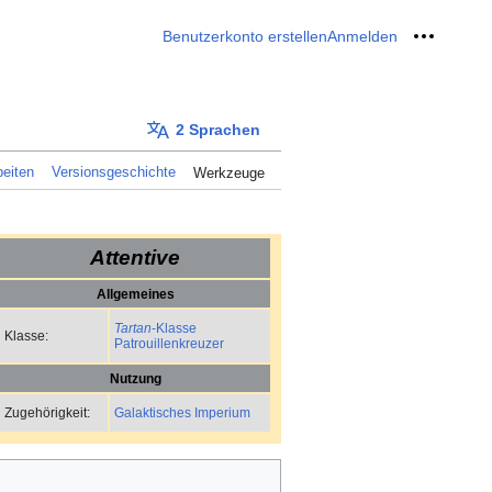
Benutzerkonto erstellen
Anmelden
Meine W
2 Sprachen
eiten
Versionsgeschichte
Werkzeuge
Attentive
Allgemeines
Tartan
-Klasse
Klasse:
Patrouillenkreuzer
Nutzung
Galaktisches Imperium
Zugehörigkeit: