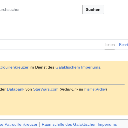
Suchen
Lesen
Bearb
trouillenkreuzer
im Dienst des
Galaktischem Imperiums
.
 der
Databank
von
StarWars.com
(Archiv-Link im
Internet Archiv
)
se Patrouillenkreuzer
Raumschiffe des Galaktischen Imperiums