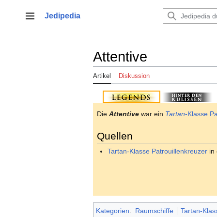
Zum
Inhalt
Jedipedia
Hauptmenü
springen
Attentive
Artikel
Diskussion
Die
Attentive
war ein
Tartan
-Klasse Pa
Quellen
Tartan-Klasse Patrouillenkreuzer
in
Kategorien
:
Raumschiffe
Tartan-Klas