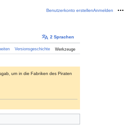
Benutzerkonto erstellen
Anmelden
Meine W
2 Sprachen
eiten
Versionsgeschichte
Werkzeuge
sgab, um in die Fabriken des Piraten