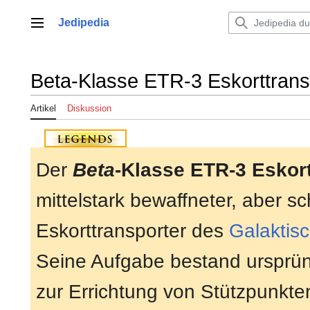
Zum
Inhalt
Jedipedia
Hauptmenü
springen
Beta-Klasse ETR-3 Eskorttrans
Artikel
Diskussion
Der
Beta
-Klasse ETR-3 Eskort
mittelstark bewaffneter, aber s
Eskorttransporter des
Galaktis
Seine Aufgabe bestand ursprüng
zur Errichtung von Stützpunkt