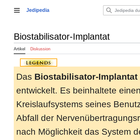
Zum
Inhalt
Jedipedia
Hauptmenü
springen
Biostabilisator-Implantat
Artikel
Diskussion
Das
Biostabilisator-Implantat
entwickelt. Es beinhaltete eine
Kreislaufsystems seines Benutz
Abfall der Nervenübertragungsra
nach Möglichkeit das System d