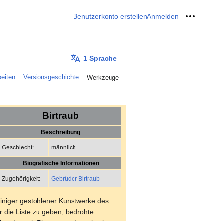
Benutzerkonto erstellen
Anmelden
Meine W
1 Sprache
eiten
Versionsgeschichte
Werkzeuge
Birtraub
Beschreibung
männlich
Geschlecht:
Biografische Informationen
Gebrüder Birtraub
Zugehörigkeit:
 einiger gestohlener Kunstwerke des
r die Liste zu geben, bedrohte