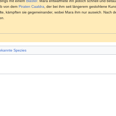
rdings mit einem
Blaster
. Mara entwaffnete ihn jedoch schnell und betä
aub von dem
Piraten
Caaldra
, der bei ihm seit längerem gestohlene Kuns
llte, kämpften sie gegeneinander, wobei Mara ihm nur auswich. Nach d
en.
kannte Spezies