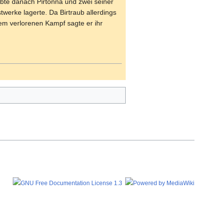
ubte danach Pirtonna und zwei seiner
twerke lagerte. Da Birtraub allerdings
em verlorenen Kampf sagte er ihr