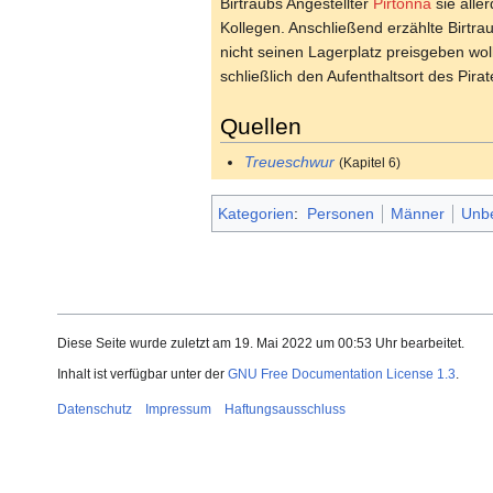
Birtraubs Angestellter
Pirtonna
sie alle
Kollegen. Anschließend erzählte Birtr
nicht seinen Lagerplatz preisgeben wo
schließlich den Aufenthaltsort des Pirat
Quellen
Treueschwur
(Kapitel 6)
Kategorien
:
Personen
Männer
Unbe
Diese Seite wurde zuletzt am 19. Mai 2022 um 00:53 Uhr bearbeitet.
Inhalt ist verfügbar unter der
GNU Free Documentation License 1.3
.
Datenschutz
Impressum
Haftungsausschluss