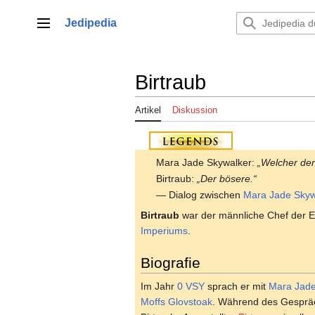
Zum
Inhalt
Jedipedia
Hauptmenü
springen
Birtraub
Artikel
Diskussion
Mara Jade Skywalker:
„Welcher der
Birtraub:
„Der bösere.“
— Dialog zwischen
Mara Jade Skyw
Birtraub
war der männliche Chef der E
Imperiums
.
Biografie
Im Jahr
0 VSY
sprach er mit
Mara Jad
Moffs
Glovstoak
. Während des Gespräch