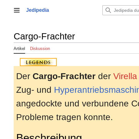
Zum
Inhalt
Jedipedia
Hauptmenü
springen
Cargo-Frachter
Artikel
Diskussion
Der
Cargo-Frachter
der
Virell
Zug- und
Hyperantriebsmaschi
angedockte und verbundene C
Probleme tragen konnte.
Beschreibung