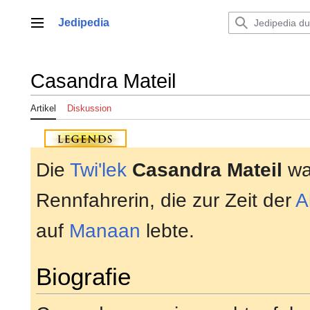
Zum
Inhalt
Jedipedia
Hauptmenü
springen
Casandra Mateil
Artikel
Diskussion
Die
Twi'lek
Casandra Mateil
wa
Rennfahrerin, die zur Zeit der
A
auf
Manaan
lebte.
Biografie