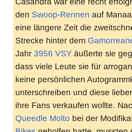
Casandra war eine recht erfolgr
den
Swoop-Rennen
auf Manaan
eine längere Zeit die zweitschne
Strecke hinter dem
Gamorrean
Jahr
3956 VSY
äußerte sie ge
dass viele Leute sie für arrogan
keine persönlichen Autogramm
unterschreiben und diese lieber
ihre Fans verkaufen wollte. N
Queedle Molto
bei der Modifika
Bikes
geholfen hatte, mussten 