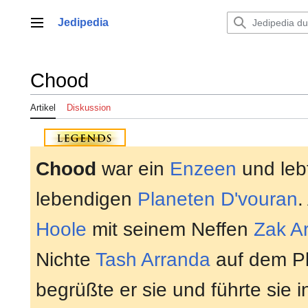
Zum
Inhalt
Jedipedia
Hauptmenü
springen
Chood
Artikel
Diskussion
Chood
war ein
Enzeen
und leb
lebendigen
Planeten
D'vouran
.
Hoole
mit seinem Neffen
Zak A
Nichte
Tash Arranda
auf dem Pl
begrüßte er sie und führte sie i