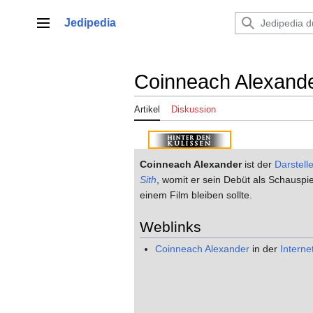
Zum
Inhalt
Jedipedia
Hauptmenü
springen
Coinneach Alexand
Artikel
Diskussion
Coinneach Alexander
ist der
Darstelle
Sith
, womit er sein Debüt als Schauspiel
einem Film bleiben sollte.
Weblinks
Coinneach Alexander
in der
Intern