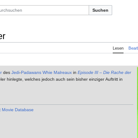
Suchen
er
Lesen
Bearb
r
des
Jedi
-
Padawans
Whie Malreaux
in
Episode III – Die Rache der
er hinlegte, welches jedoch auch sein bisher einziger Auftritt in
et Movie Database