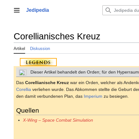
Zum
Inhalt
Jedipedia
Hauptmenü
springen
Corellianisches Kreuz
Artikel
Diskussion
Dieser Artikel behandelt den Orden; für den Hyperrau
Das
Corellianische Kreuz
war ein Orden, welcher als Anden
Corellia
verliehen wurde. Das Abkommen stellte die Geburt de
den damit verbundenen Plan, das
Imperium
zu besiegen.
Quellen
X-Wing – Space Combat Simulation