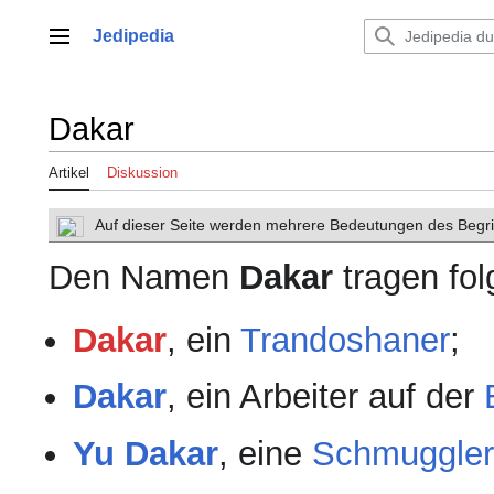
Zum
Inhalt
Jedipedia
Hauptmenü
springen
Dakar
Artikel
Diskussion
Auf dieser Seite werden mehrere Bedeutungen des Begrif
Den Namen
Dakar
tragen fo
Dakar
, ein
Trandoshaner
;
Dakar
, ein Arbeiter auf der
Yu Dakar
, eine
Schmuggler