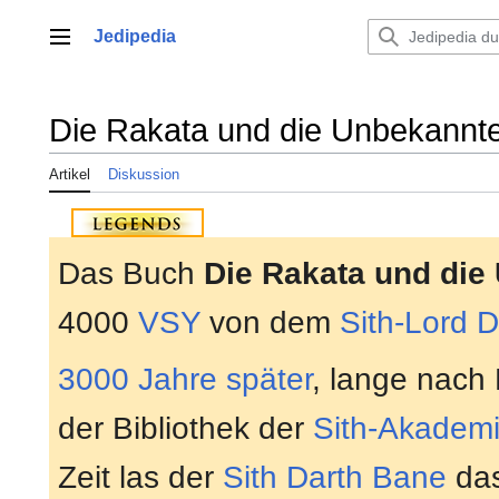
Zum
Inhalt
Jedipedia
Hauptmenü
springen
Die Rakata und die Unbekannte
Artikel
Diskussion
Das Buch
Die Rakata und die
4000
VSY
von dem
Sith-Lord
D
3000 Jahre später
, lange nach
der Bibliothek der
Sith-Akadem
Zeit las der
Sith
Darth Bane
das