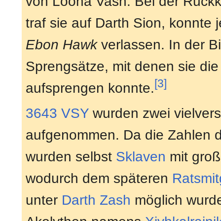
von Loona Vash. Bei der Rück
traf sie auf Darth Sion, konnte
Ebon Hawk
verlassen. In der B
Sprengsätze, mit denen sie d
[3]
aufsprengen konnte.
3643 VSY
wurden zwei vielvers
aufgenommen. Da die Zahlen der
wurden selbst
Sklaven
mit gro
wodurch dem späteren
Ratsmit
unter
Darth Zash
möglich wurde