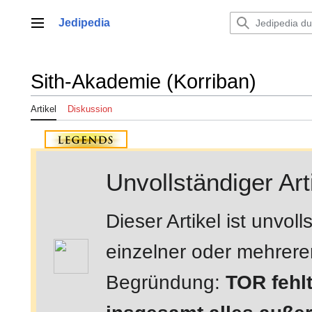
Zum
Inhalt
Jedipedia
Hauptmenü
springen
Sith-Akademie (Korriban)
Artikel
Diskussion
Unvollständiger Art
Dieser Artikel ist unvo
einzelner oder mehrerer 
Begründung:
TOR fehl