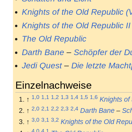
Knights of the Old Republic (
Knights of the Old Republic I
The Old Republic
Darth Bane
–
Schöpfer der D
Jedi Quest
–
Die letzte Mach
Einzelnachweise
1,0
1,1
1,2
1,3
1,4
1,5
1,6
↑
Knights of
2,0
2,1
2,2
2,3
2,4
↑
Darth Bane
–
Sch
3,0
3,1
3,2
↑
Knights of the Old Repub
4,0
4,1