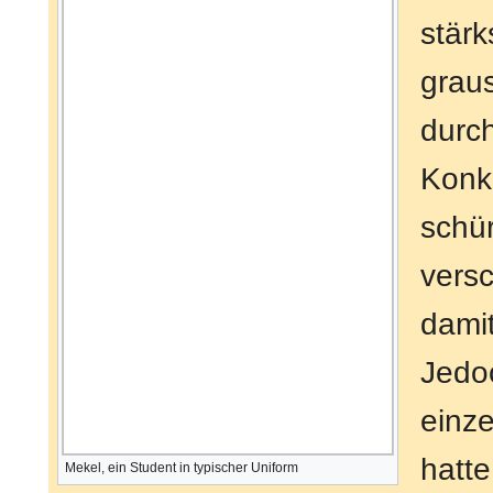
stärk
graus
durch
Konku
schür
versc
damit
Jedoc
einze
hatt
Mekel, ein Student in typischer Uniform