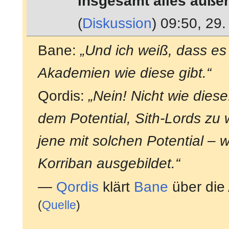
insgesamt alles auße
(
Diskussion
) 09:50, 29
Bane:
„Und ich weiß, dass es
Akademien wie diese gibt.“
Qordis:
„Nein! Nicht wie diese
dem Potential, Sith-Lords zu
jene mit solchen Potential – 
Korriban ausgebildet.“
—
Qordis
klärt
Bane
über die
(
Quelle
)