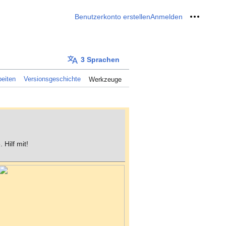
Benutzerkonto erstellen
Anmelden
Meine W
3 Sprachen
eiten
Versionsgeschichte
Werkzeuge
 Hilf mit!