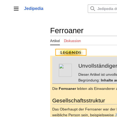
Zum
Inhalt
Jedipedia
Hauptmenü
springen
Ferroaner
Artikel
Diskussion
Unvollständiger
Dieser Artikel ist unvo
Begründung:
Inhalte 
Die
Ferroaner
lebten als Einwanderer
Gesellschaftsstruktur
Das Oberhaupt der Ferroaner war der M
weibliche Person sein, beispielsweise
J