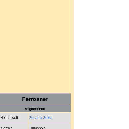
Ferroaner
Allgemeines
Zonama Sekot
Heimatwelt:
Humanoid
Klasse: