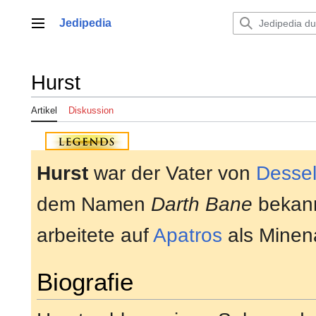
Zum
Inhalt
Jedipedia
Hauptmenü
springen
Hurst
Artikel
Diskussion
Hurst
war der Vater von
Desse
dem Namen
Darth Bane
bekann
arbeitete auf
Apatros
als Minena
Biografie