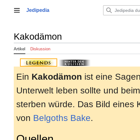
Zum
Inhalt
Jedipedia
Hauptmenü
springen
Kakodämon
Artikel
Diskussion
Ein
Kakodämon
ist eine Sage
Unterwelt leben sollte und be
sterben würde. Das Bild eines 
von
Belgoths Bake
.
Quellen