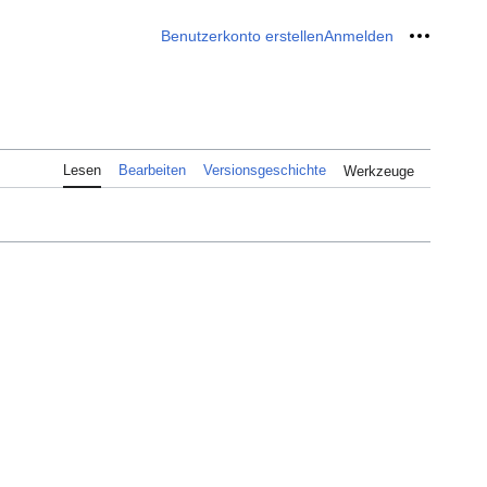
Benutzerkonto erstellen
Anmelden
Meine W
Lesen
Bearbeiten
Versionsgeschichte
Werkzeuge