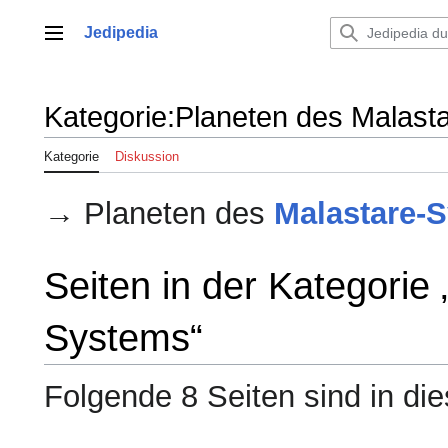
Zum
Inhalt
Jedipedia
Hauptmenü
springen
Kategorie
:
Planeten des Malast
Kategorie
Diskussion
→ Planeten des
Malastare-
Seiten in der Kategorie
Systems“
Folgende 8 Seiten sind in di