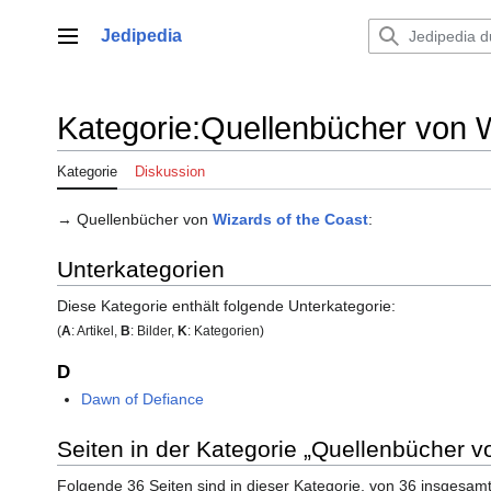
Zum
Inhalt
Jedipedia
Hauptmenü
springen
Kategorie
:
Quellenbücher von W
Kategorie
Diskussion
→ Quellenbücher von
Wizards of the Coast
:
Unterkategorien
Diese Kategorie enthält folgende Unterkategorie:
(
A
: Artikel,
B
: Bilder,
K
: Kategorien)
D
Dawn of Defiance
Seiten in der Kategorie „Quellenbücher v
Folgende 36 Seiten sind in dieser Kategorie, von 36 insgesamt