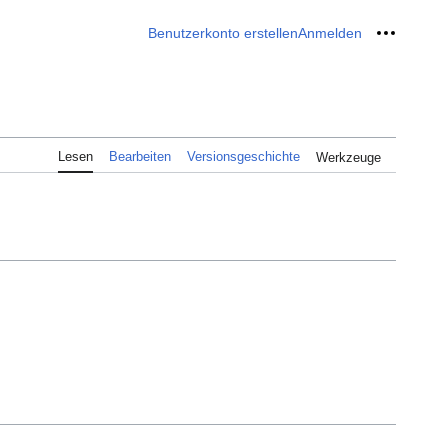
Benutzerkonto erstellen
Anmelden
Meine W
Lesen
Bearbeiten
Versionsgeschichte
Werkzeuge