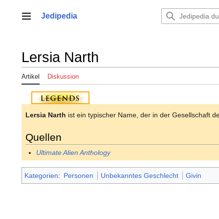
Zum
Inhalt
Jedipedia
Hauptmenü
springen
Lersia Narth
Artikel
Diskussion
Lersia Narth
ist ein typischer Name, der in der Gesellschaft d
Quellen
Ultimate Alien Anthology
Kategorien
:
Personen
Unbekanntes Geschlecht
Givin