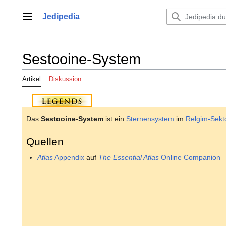
Zum
Inhalt
Jedipedia
Hauptmenü
springen
Sestooine-System
Artikel
Diskussion
Das
Sestooine-System
ist ein
Sternensystem
im
Relgim-Sekt
Quellen
Atlas
Appendix
auf
The Essential Atlas
Online Companion