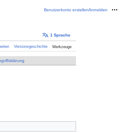
Benutzerkonto erstellen
Anmelden
Meine W
1 Sprache
eiten
Versionsgeschichte
Werkzeuge
griffsklärung