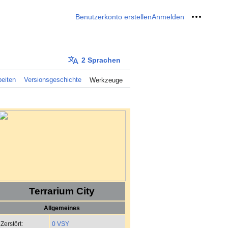
Benutzerkonto erstellen
Anmelden
Meine W
2 Sprachen
eiten
Versionsgeschichte
Werkzeuge
Terrarium City
Allgemeines
0 VSY
Zerstört: