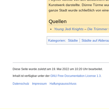
Kunstwerk darstellte. Dünne Türme wu
ganze Stadt wurde schließlich von eine
Quellen
Young Jedi Knights
–
Die Trümmer 
Kategorien
:
Städte
Städte auf Aldera
Diese Seite wurde zuletzt am 19. Mai 2022 um 10:20 Uhr bearbeitet.
Inhalt ist verfügbar unter der
GNU Free Documentation License 1.3
.
Datenschutz
Impressum
Haftungsausschluss