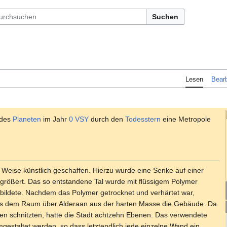
Suchen
Lesen
Bearb
 des
Planeten
im Jahr
0 VSY
durch den
Todesstern
eine Metropole
e Weise künstlich geschaffen. Hierzu wurde eine Senke auf einer
größert. Das so entstandene Tal wurde mit flüssigem Polymer
dt bildete. Nachdem das Polymer getrocknet und verhärtet war,
 aus dem Raum über Alderaan aus der harten Masse die Gebäude. Da
tten schnitzten, hatte die Stadt achtzehn Ebenen. Das verwendete
staltet werden, so dass letztendlich jede einzelne Wand ein