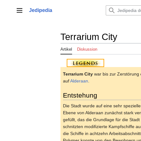
Zum
Inhalt
Jedipedia
Hauptmenü
springen
Terrarium City
Artikel
Diskussion
Terrarium City
war bis zur Zerstörung
auf
Alderaan
.
Entstehung
Die Stadt wurde auf eine sehr speziell
Ebene von Alderaan zunächst stark ver
gefüllt, das die Grundlage für die Sta
schnitzten modifizierte Kampfschiffe
die Schiffe in achtzehn Arbeitsabschni
Polymer konnte von den Bewohnern umge