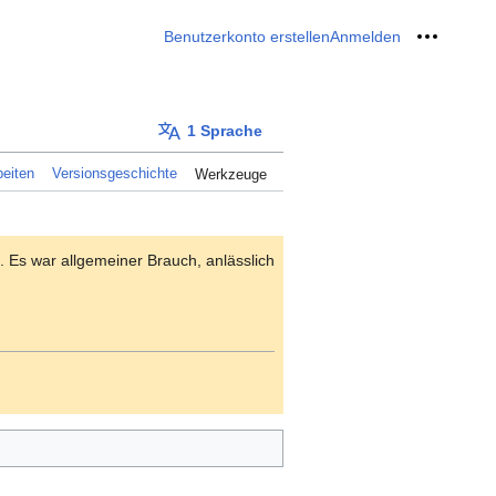
Benutzerkonto erstellen
Anmelden
Meine W
1 Sprache
eiten
Versionsgeschichte
Werkzeuge
. Es war allgemeiner Brauch, anlässlich