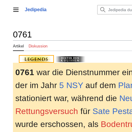
Zum
Inhalt
Jedipedia
Hauptmenü
springen
0761
Artikel
Diskussion
0761
war die Dienstnummer ei
der im Jahr
5 NSY
auf dem
Pla
stationiert war, während die
Neu
Rettungsversuch
für
Sate Pest
wurde erschossen, als
Bodentr