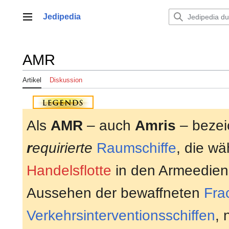
Zum
Inhalt
Jedipedia
Hauptmenü
springen
AMR
Artikel
Diskussion
Als
AMR
– auch
Amris
– beze
r
equirierte
Raumschiffe
, die w
Handelsflotte
in den Armeedien
Aussehen der bewaffneten
Fra
Verkehrsinterventionsschiffen
, 