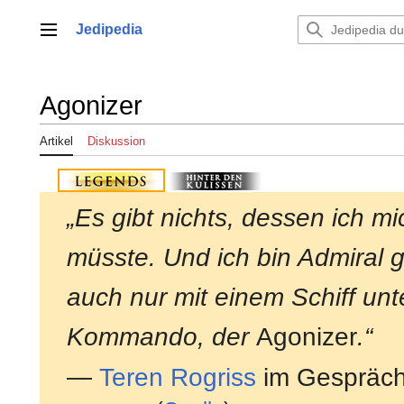
Zum
Inhalt
Jedipedia
Hauptmenü
springen
Agonizer
Artikel
Diskussion
„Es gibt nichts, dessen ich 
müsste. Und ich bin Admiral 
auch nur mit einem Schiff un
Kommando, der
Agonizer
.“
—
Teren Rogriss
im Gespräch