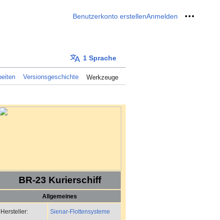
Benutzerkonto erstellen
Anmelden
Meine W
1 Sprache
eiten
Versionsgeschichte
Werkzeuge
BR-23 Kurierschiff
Allgemeines
Sienar-Flottensysteme
Hersteller: