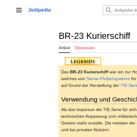
Zum
Inhalt
Jedipedia
Hauptmenü
springen
BR-23 Kurierschiff
Artikel
Diskussion
Das
BR-23 Kurierschiff
war ein zur H
welches von
Sienar-Flottensysteme
für
auf Grund der Herstellung der
TIE-Seri
Verwendung und Geschic
Als das Imperium die TIE-Serie für sich
technischen Anpassung vom militärische
Gewinn mehr erzielte. Die meisten der
und bei privaten Nutzern.