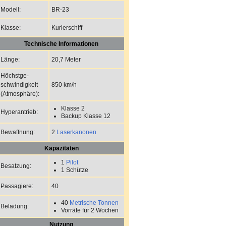
BR-23
Modell:
Kurierschiff
Klasse:
Technische Informationen
20,7 Meter
Länge:
Höchstge-
850 km/h
schwindigkeit
(Atmosphäre):
Klasse 2
Hyperantrieb:
Backup Klasse 12
2
Laserkanonen
Bewaffnung:
Kapazitäten
1
Pilot
Besatzung:
1 Schütze
40
Passagiere:
40
Metrische Tonnen
Beladung:
Vorräte für 2 Wochen
Nutzung