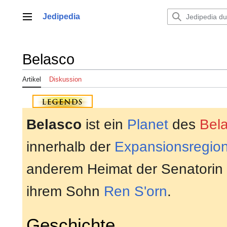
Zum
Inhalt
Jedipedia
Hauptmenü
springen
Belasco
Artikel
Diskussion
Belasco
ist ein
Planet
des
Bel
innerhalb der
Expansionsregio
anderem Heimat der Senatorin
ihrem Sohn
Ren S'orn
.
Geschichte