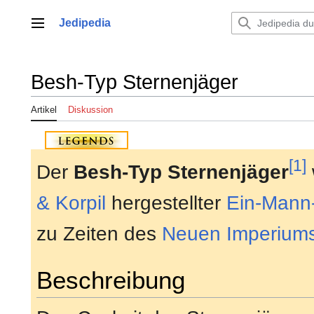
Zum
Inhalt
Jedipedia
Hauptmenü
springen
Besh-Typ Sternenjäger
Artikel
Diskussion
[1]
Der
Besh-Typ Sternenjäger
& Korpil
hergestellter
Ein-Mann-
zu Zeiten des
Neuen Imperium
Beschreibung