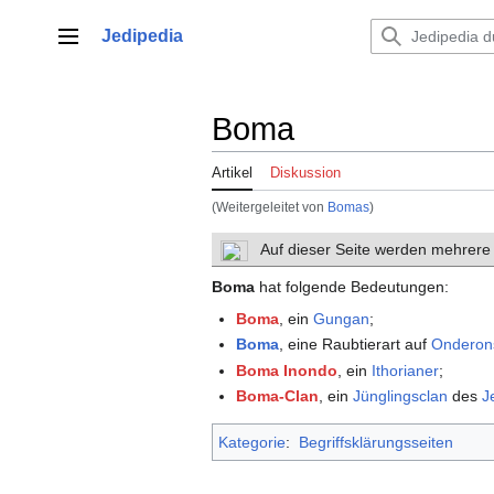
Zum
Inhalt
Jedipedia
Hauptmenü
springen
Boma
Artikel
Diskussion
(Weitergeleitet von
Bomas
)
Auf dieser Seite werden mehrere
Boma
hat folgende Bedeutungen:
Boma
, ein
Gungan
;
Boma
, eine Raubtierart auf
Onderon
Boma Inondo
, ein
Ithorianer
;
Boma-Clan
, ein
Jünglingsclan
des
J
Kategorie
:
Begriffsklärungsseiten