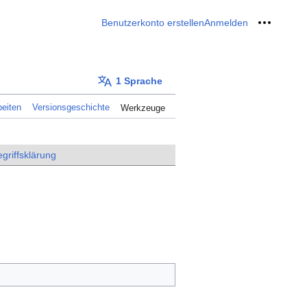
Benutzerkonto erstellen
Anmelden
Meine W
1 Sprache
eiten
Versionsgeschichte
Werkzeuge
griffsklärung