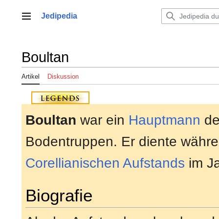
Zum
Inhalt
Jedipedia
Hauptmenü
springen
Boultan
Artikel
Diskussion
Boultan
war ein
Hauptmann
de
Bodentruppen. Er diente währ
Corellianischen Aufstands
im J
Biografie