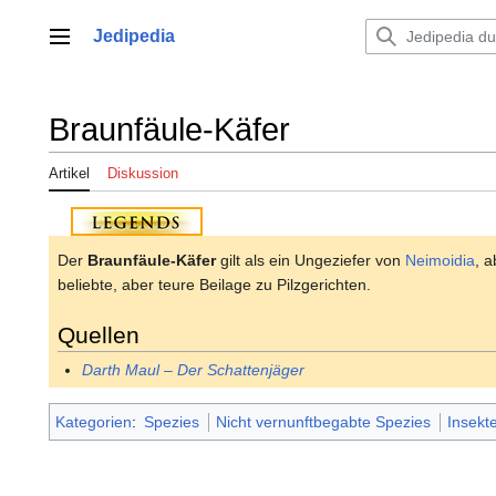
Zum
Inhalt
Jedipedia
Hauptmenü
springen
Braunfäule-Käfer
Artikel
Diskussion
Der
Braunfäule-Käfer
gilt als ein Ungeziefer von
Neimoidia
, 
beliebte, aber teure Beilage zu Pilzgerichten.
Quellen
Darth Maul – Der Schattenjäger
Kategorien
:
Spezies
Nicht vernunftbegabte Spezies
Insekt